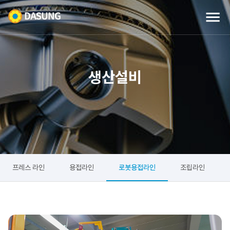
생산설비
프레스 라인
용접라인
로봇용접라인
조립라인