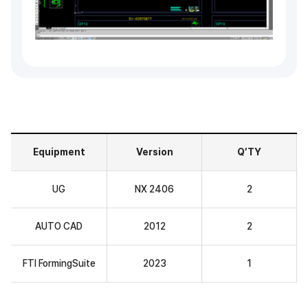
Equipment
Version
Q’TY
UG
NX 2406
2
AUTO CAD
2012
2
FTI FormingSuite
2023
1